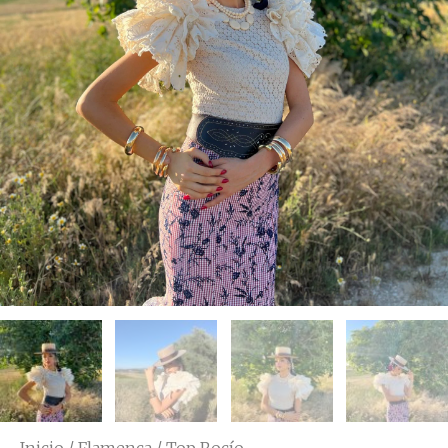
Inicio
/
Flamenca
/ Top Rocío