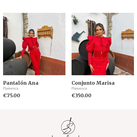
Valorado
Valorado
con
con
0
0
de
de
5
5
Pantalón Ana
Conjunto Marisa
Flamenca
Flamenca
€
75.00
€
350.00
Valorado
Valorado
con
con
0
0
de
de
5
5